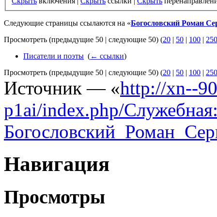
Скрыть
включения |
Скрыть
ссылки |
Скрыть
перенаправлен
Следующие страницы ссылаются на «
Богословский Роман Се
Просмотреть (предыдущие 50 | следующие 50) (
20
|
50
|
100
|
25
Писатели и поэты
‎
(
← ссылки
)
Просмотреть (предыдущие 50 | следующие 50) (
20
|
50
|
100
|
25
Источник — «
http://xn--
p1ai/index.php/Служебна
Богословский_Роман_Сер
Навигация
Просмотры