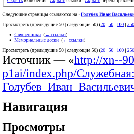
Скрыть
включения |
Скрыть
ссылки |
Скрыть
перенаправлен
Следующие страницы ссылаются на «
Голубев Иван Васильев
Просмотреть (предыдущие 50 | следующие 50) (
20
|
50
|
100
|
25
Священники
‎
(
← ссылки
)
Мемориальные доски
‎
(
← ссылки
)
Просмотреть (предыдущие 50 | следующие 50) (
20
|
50
|
100
|
25
Источник — «
http://xn--
p1ai/index.php/Служебна
Голубев_Иван_Васильеви
Навигация
Просмотры