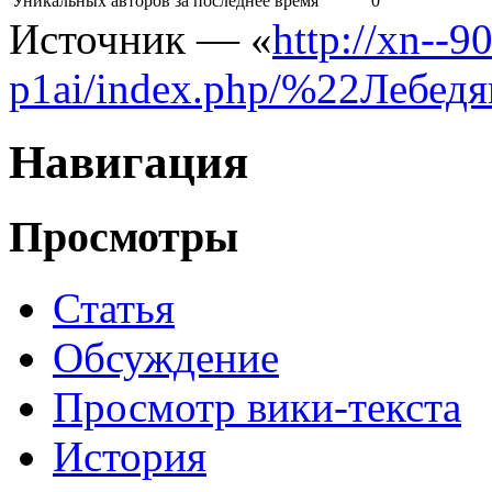
Уникальных авторов за последнее время
0
Источник — «
http://xn--
p1ai/index.php/%22Лебед
Навигация
Просмотры
Статья
Обсуждение
Просмотр вики-текста
История