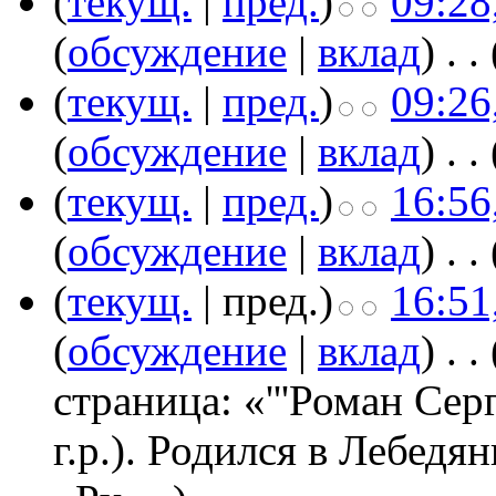
(
текущ.
|
пред.
)
09:28
(
обсуждение
|
вклад
)
‎
. .
(
текущ.
|
пред.
)
09:26
(
обсуждение
|
вклад
)
‎
. .
(
текущ.
|
пред.
)
16:56
(
обсуждение
|
вклад
)
‎
. .
(
текущ.
| пред.)
16:51
(
обсуждение
|
вклад
)
‎
. .
страница: «'''Роман Сер
г.р.). Родился в Лебедя