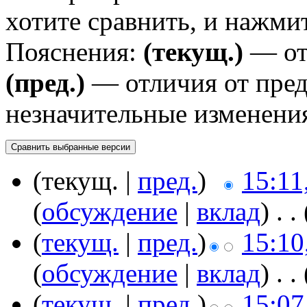
хотите сравнить, и нажми
Пояснения:
(текущ.)
— от
(пред.)
— отличия от пре
незначительные изменени
(текущ. |
пред.
)
15:11
(
обсуждение
|
вклад
)
‎
. .
(
текущ.
|
пред.
)
15:10
(
обсуждение
|
вклад
)
‎
. .
(
текущ.
|
пред.
)
15:07