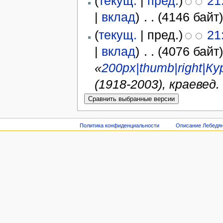
(
текущ.
|
пред.
)
21
|
вклад
)
‎
. .
(4146 байт
(
текущ.
| пред.)
21
|
вклад
)
‎
. .
(4076 байт
«
200px|thumb|right|Ку
(1918-2003), краевед. .
Политика конфиденциальности
Описание Лебедян