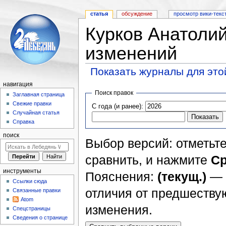
статья
обсуждение
просмотр вики-текс
Курков Анатоли
изменений
Показать журналы для это
Перейти к:
навигация
,
поиск
навигация
Поиск правок
Заглавная страница
Свежие правки
С года (и ранее):
Случайная статья
Справка
поиск
Выбор версий: отметьте
сравнить, и нажмите
Ср
инструменты
Пояснения:
(текущ.)
— 
Ссылки сюда
отличия от предшеств
Связанные правки
Atom
изменения.
Спецстраницы
Сведения о странице