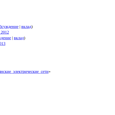
бсуждение
|
вклад
)
я 2012
ждение
|
вклад
)
2013
едянские_электрические_сети
»