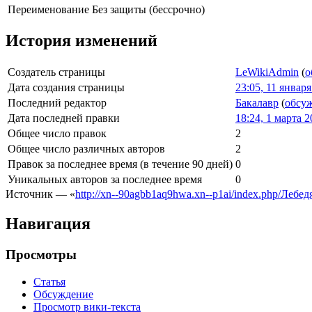
Переименование
Без защиты (бессрочно)
История изменений
Создатель страницы
LeWikiAdmin
(
о
Дата создания страницы
23:05, 11 январ
Последний редактор
Бакалавр
(
обсу
Дата последней правки
18:24, 1 марта 
Общее число правок
2
Общее число различных авторов
2
Правок за последнее время (в течение 90 дней)
0
Уникальных авторов за последнее время
0
Источник — «
http://xn--90agbb1aq9hwa.xn--p1ai/index.php/Леб
Навигация
Просмотры
Статья
Обсуждение
Просмотр вики-текста