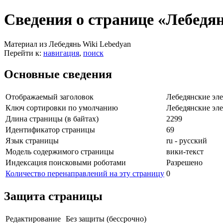
Сведения о странице «Лебедян
Материал из Лебедянь Wiki Lebedyan
Перейти к:
навигация
,
поиск
Основные сведения
Отображаемый заголовок
Лебедянские эле
Ключ сортировки по умолчанию
Лебедянские эле
Длина страницы (в байтах)
2299
Идентификатор страницы
69
Язык страницы
ru - русский
Модель содержимого страницы
вики-текст
Индексация поисковыми роботами
Разрешено
Количество перенаправлений на эту страницу
0
Защита страницы
Редактирование
Без защиты (бессрочно)