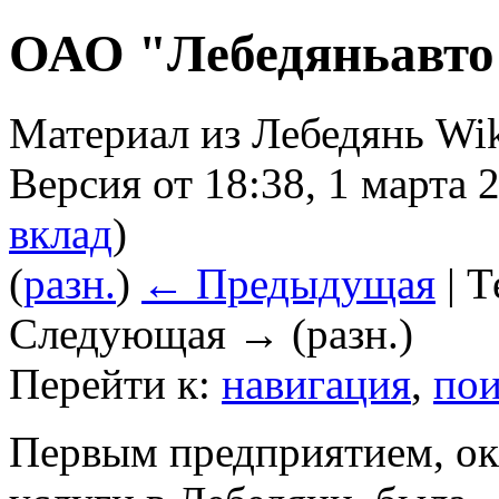
ОАО "Лебедяньавто
Материал из Лебедянь Wi
Версия от 18:38, 1 марта 
вклад
)
(
разн.
)
← Предыдущая
| Т
Следующая → (разн.)
Перейти к:
навигация
,
пои
Первым предприятием, о