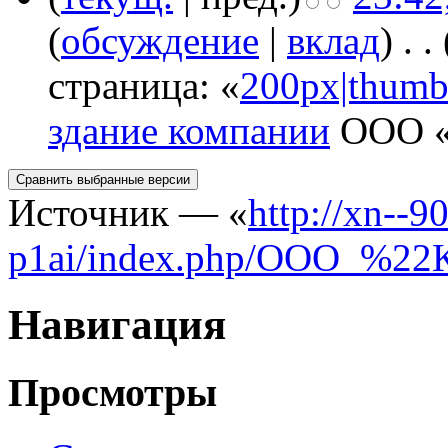
(
обсуждение
|
вклад
)
‎
. .
страница: «
200px|thumb
здание компании
ООО «К
Источник — «
http://xn--
p1ai/index.php/ООО_%2
Навигация
Просмотры