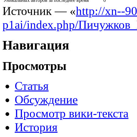
Уникальных авторов за последнее время
0
Источник — «
http://xn--
p1ai/index.php/Пичужков
Навигация
Просмотры
Статья
Обсуждение
Просмотр вики-текста
История