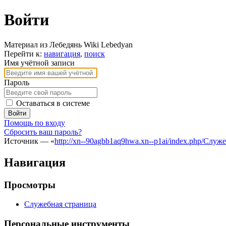
Войти
Материал из Лебедянь Wiki Lebedyan
Перейти к:
навигация
,
поиск
Имя учётной записи
Пароль
Оставаться в системе
Войти
Помощь по входу
Сбросить ваш пароль?
Источник — «
http://xn--90agbb1aq9hwa.xn--p1ai/index.php/Служ
Навигация
Просмотры
Служебная страница
Персональные инструменты