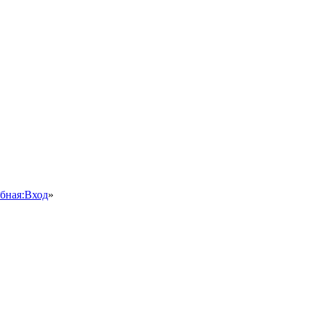
ебная:Вход
»