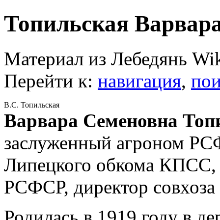
Топильская Варвар
Материал из Лебедянь Wi
Перейти к:
навигация
,
пои
В.С. Топильская
Варвара Семеновна Топ
заслуженный агроном РСФ
Липецкого обкома КПСС, 
РСФСР, директор совхоза 
Родилась в 1919 году в д