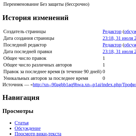
Переименование
Без защиты (бессрочно)
История изменений
Создатель страницы
Редактор
(
обсу
Дата создания страницы
23:18, 31 июля 
Последний редактор
Редактор
(
обсу
Дата последней правки
23:18, 31 июля 
Общее число правок
1
Общее число различных авторов
1
Правок за последнее время (в течение 90 дней)
0
Уникальных авторов за последнее время
0
Источник — «
http://xn--90agbb1aq9hwa.xn--p1ai/index.php/Тр
Навигация
Просмотры
Статья
Обсуждение
Просмотр вики-текста