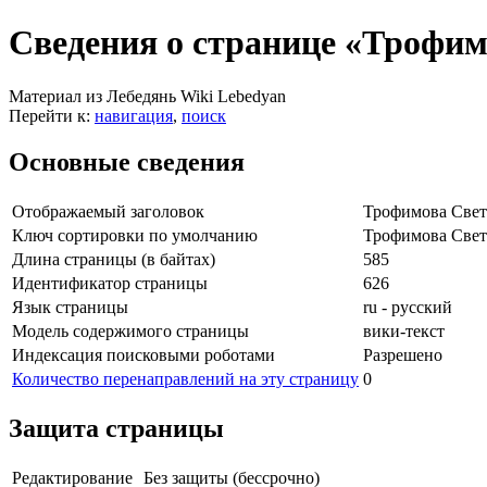
Сведения о странице «Трофим
Материал из Лебедянь Wiki Lebedyan
Перейти к:
навигация
,
поиск
Основные сведения
Отображаемый заголовок
Трофимова Свет
Ключ сортировки по умолчанию
Трофимова Свет
Длина страницы (в байтах)
585
Идентификатор страницы
626
Язык страницы
ru - русский
Модель содержимого страницы
вики-текст
Индексация поисковыми роботами
Разрешено
Количество перенаправлений на эту страницу
0
Защита страницы
Редактирование
Без защиты (бессрочно)