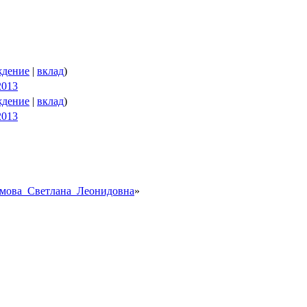
ждение
|
вклад
)
2013
ждение
|
вклад
)
2013
офимова_Светлана_Леонидовна
»